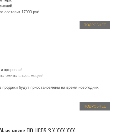
аптера.
енений.
ра составит 17000 руб.
ПОДРОБНЕЕ
!
 и здоровья!
 положительные эмоции!
е продажи будут приостановлены на время новогодних
ПОДРОБНЕЕ
4 на новое ПО UCDS 3.X.XXX.XXX