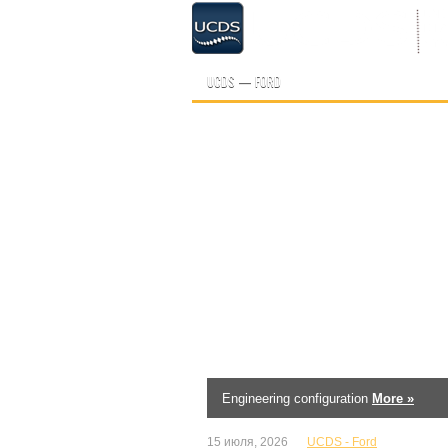
UCDS — FORD
Engineering configuration
More »
15 июля, 2026
UCDS - Ford