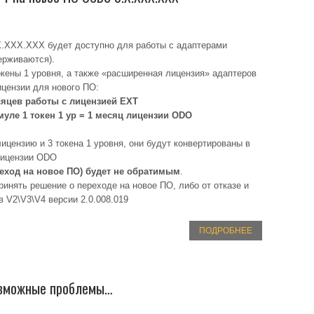
X.XXX.XXX будет доступно для работы с адаптерами
ерживаются).
окены 1 уровня, а также «расширенная лицензия» адаптеров
цензии для нового ПО:
яцев работы с лицензией EXT
уле 1 токен 1 ур = 1 месяц лицензии ODO
цензию и 3 токена 1 уровня, они будут конвертированы в
лицензии ODO
реход на новое ПО) будет не обратимым
.
инять решение о переходе на новое ПО, либо от отказе и
 V2\V3\V4 версии 2.0.008.019
ПОДРОБНЕЕ
Возможные проблемы…