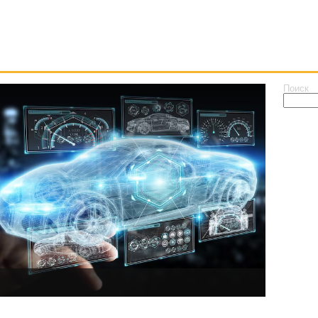
»
»
UCDS TEAM
КАК КУПИТЬ
НАШИ ПАРТНЕРЫ
П
Поиск