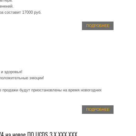
аптера.
енений.
ра составит 17000 руб.
ПОДРОБНЕЕ
!
 и здоровья!
 положительные эмоции!
е продажи будут приостановлены на время новогодних
ПОДРОБНЕЕ
4 на новое ПО UCDS 3.X.XXX.XXX