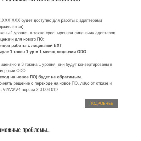
X.XXX.XXX будет доступно для работы с адаптерами
ерживаются).
окены 1 уровня, а также «расширенная лицензия» адаптеров
цензии для нового ПО:
яцев работы с лицензией EXT
уле 1 токен 1 ур = 1 месяц лицензии ODO
цензию и 3 токена 1 уровня, они будут конвертированы в
лицензии ODO
реход на новое ПО) будет не обратимым
.
инять решение о переходе на новое ПО, либо от отказе и
 V2\V3\V4 версии 2.0.008.019
ПОДРОБНЕЕ
Возможные проблемы…