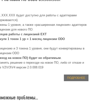
X.XXX.XXX будет доступно для работы с адаптерами
ерживаются).
окены 1 уровня, а также «расширенная лицензия» адаптеров
цензии для нового ПО:
яцев работы с лицензией EXT
уле 1 токен 1 ур = 1 месяц лицензии ODO
цензию и 3 токена 1 уровня, они будут конвертированы в
лицензии ODO
реход на новое ПО) будет не обратимым
.
инять решение о переходе на новое ПО, либо от отказе и
 V2\V3\V4 версии 2.0.008.019
ПОДРОБНЕЕ
Возможные проблемы…