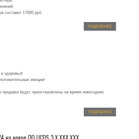
аптера.
енений.
ра составит 17000 руб.
ПОДРОБНЕЕ
!
 и здоровья!
 положительные эмоции!
е продажи будут приостановлены на время новогодних
ПОДРОБНЕЕ
4 на новое ПО UCDS 3.X.XXX.XXX