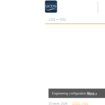
UCDS — FORD
Engineering configuration
More »
15 июля, 2026
UCDS - Ford